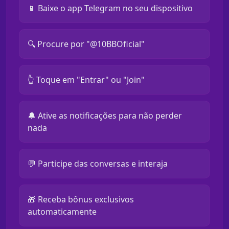
📱 Baixe o app Telegram no seu dispositivo
🔍 Procure por "@10BBOficial"
👆 Toque em "Entrar" ou "Join"
🔔 Ative as notificações para não perder
nada
💬 Participe das conversas e interaja
🎁 Receba bônus exclusivos
automaticamente