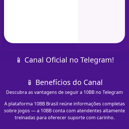
📱 Canal Oficial no Telegram!
📱 Benefícios do Canal
Descubra as vantagens de seguir a 10BB no Telegram
A plataforma 10BB Brasil reúne informações completas
sobre jogos — a 10BB conta com atendentes altamente
treinadas para oferecer suporte com carinho.