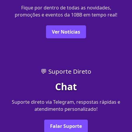
Fique por dentro de todas as novidades,
promoções e eventos da 10BB em tempo real!
Ver Notícias
💬 Suporte Direto
Chat
Suporte direto via Telegram, respostas rápidas e
atendimento personalizado!
Falar Suporte