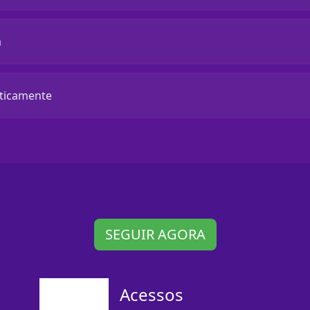
a
aticamente
SEGUIR AGORA
Acessos