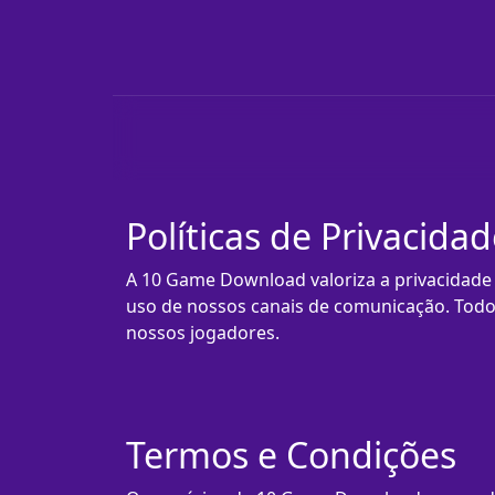
Políticas de Privacida
A 10 Game Download valoriza a privacidade
uso de nossos canais de comunicação. Todos
nossos jogadores.
Termos e Condições