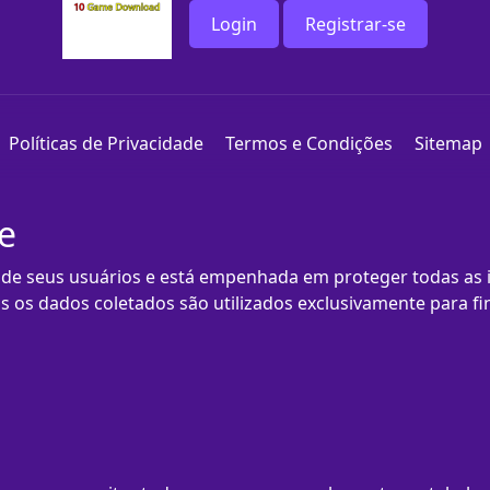
Login
Registrar-se
Políticas de Privacidade
Termos e Condições
Sitemap
de
 de seus usuários e está empenhada em proteger todas as 
 os dados coletados são utilizados exclusivamente para fi