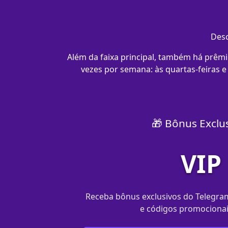
Desc
Além da faixa principal, também há prêm
vezes por semana: às quartas-feiras 
🎁 Bônus Exclu
VIP
Receba bônus exclusivos do Telegra
e códigos promocionai