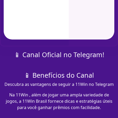
📱 Canal Oficial no Telegram!
📱 Benefícios do Canal
Descubra as vantagens de seguir a 11Win no Telegram
Na 11Win , além de jogar uma ampla variedade de
jogos, a 11Win Brasil fornece dicas e estratégias úteis
para você ganhar prêmios com facilidade.