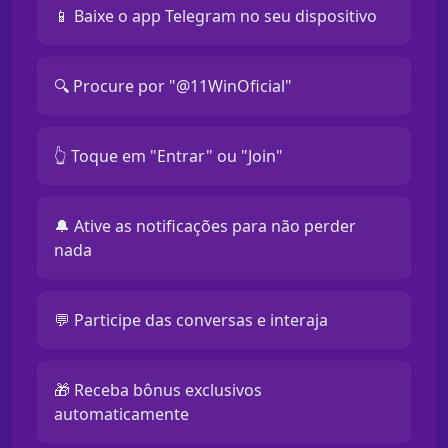
📱 Baixe o app Telegram no seu dispositivo
🔍 Procure por "@11WinOficial"
👆 Toque em "Entrar" ou "Join"
🔔 Ative as notificações para não perder
nada
💬 Participe das conversas e interaja
🎁 Receba bônus exclusivos
automaticamente