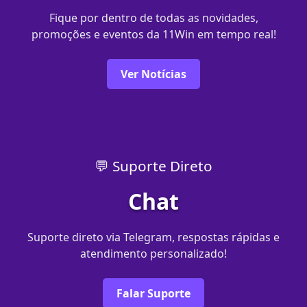
Fique por dentro de todas as novidades,
promoções e eventos da 11Win em tempo real!
Ver Notícias
💬 Suporte Direto
Chat
Suporte direto via Telegram, respostas rápidas e
atendimento personalizado!
Falar Suporte