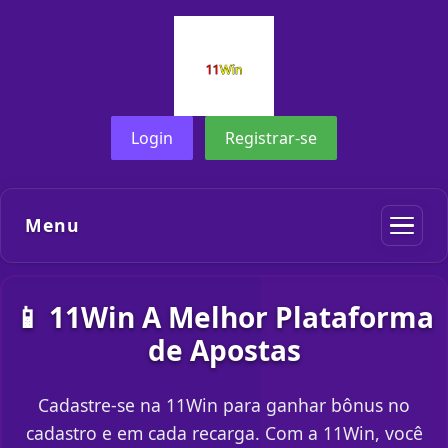
Login
Registrar-se
Menu
📱 11Win A Melhor Plataforma
de Apostas
Cadastre-se na 11Win para ganhar bônus no
cadastro e em cada recarga. Com a 11Win, você