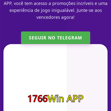
APP, você tem acesso a promoções incríveis e uma
experiência de jogo inigualável. Junte-se aos
vencedores agora!
SEGUIR NO TELEGRAM