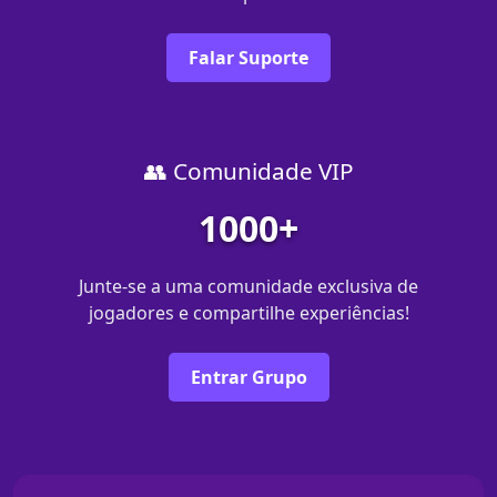
Falar Suporte
👥 Comunidade VIP
1000+
Junte-se a uma comunidade exclusiva de
jogadores e compartilhe experiências!
Entrar Grupo