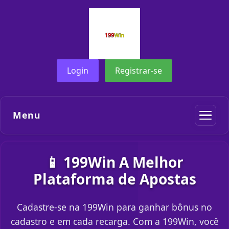
Login
Registrar-se
Menu
📱 199Win A Melhor
Plataforma de Apostas
Cadastre-se na 199Win para ganhar bônus no
cadastro e em cada recarga. Com a 199Win, você