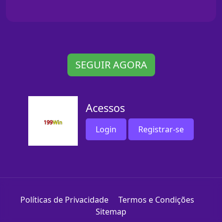
SEGUIR AGORA
Acessos
Login
Registrar-se
Políticas de Privacidade
Termos e Condições
Sitemap