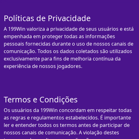
Políticas de Privacidade
A 199Win valoriza a privacidade de seus usuários e está
empenhada em proteger todas as informações
pessoais fornecidas durante o uso de nossos canais de
comunicação. Todos os dados coletados são utilizados
exclusivamente para fins de melhoria contínua da
experiência de nossos jogadores.
Termos e Condições
Os usuários da 199Win concordam em respeitar todas
as regras e regulamentos estabelecidos. É importante
ler e entender todos os termos antes de participar de
nossos canais de comunicação. A violação destes