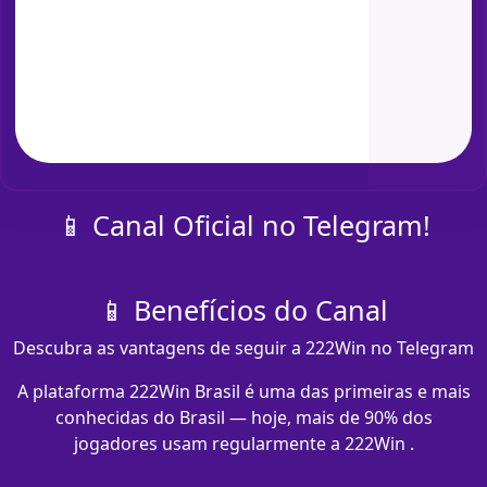
📱 Canal Oficial no Telegram!
📱 Benefícios do Canal
Descubra as vantagens de seguir a 222Win no Telegram
A plataforma 222Win Brasil é uma das primeiras e mais
conhecidas do Brasil — hoje, mais de 90% dos
jogadores usam regularmente a 222Win .