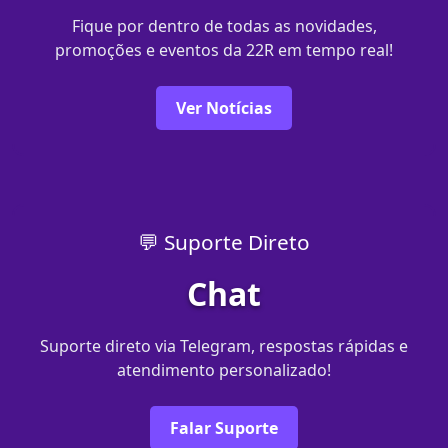
Fique por dentro de todas as novidades,
promoções e eventos da 22R em tempo real!
Ver Notícias
💬 Suporte Direto
Chat
Suporte direto via Telegram, respostas rápidas e
atendimento personalizado!
Falar Suporte