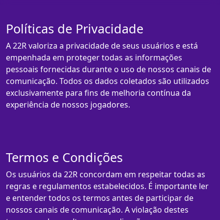
Políticas de Privacidade
A 22R valoriza a privacidade de seus usuários e está
empenhada em proteger todas as informações
pessoais fornecidas durante o uso de nossos canais de
comunicação. Todos os dados coletados são utilizados
exclusivamente para fins de melhoria contínua da
experiência de nossos jogadores.
Termos e Condições
Os usuários da 22R concordam em respeitar todas as
regras e regulamentos estabelecidos. É importante ler
e entender todos os termos antes de participar de
nossos canais de comunicação. A violação destes