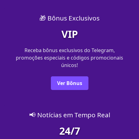
🎁 Bônus Exclusivos
VIP
Receba bônus exclusivos do Telegram,
promoções especiais e códigos promocionais
únicos!
Ver Bônus
📢 Notícias em Tempo Real
24/7