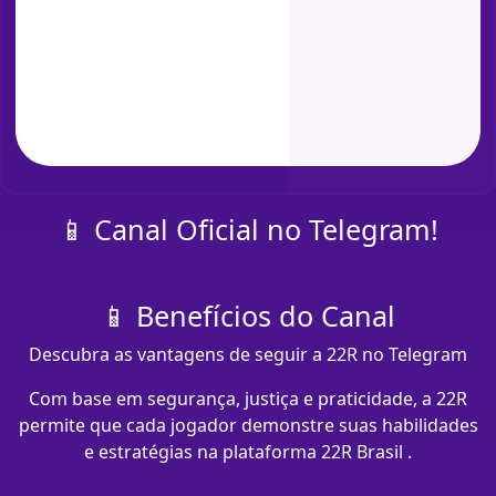
📱 Canal Oficial no Telegram!
📱 Benefícios do Canal
Descubra as vantagens de seguir a 22R no Telegram
Com base em segurança, justiça e praticidade, a 22R
permite que cada jogador demonstre suas habilidades
e estratégias na plataforma 22R Brasil .