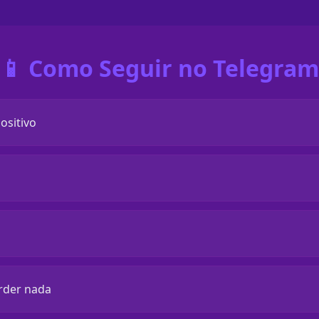
📱 Como Seguir no Telegram
ositivo
erder nada