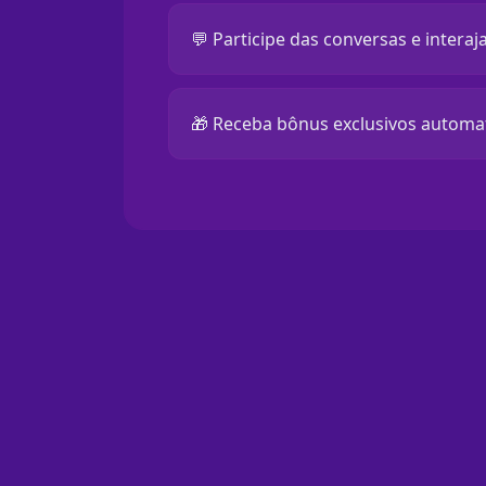
💬 Participe das conversas e interaj
🎁 Receba bônus exclusivos autom