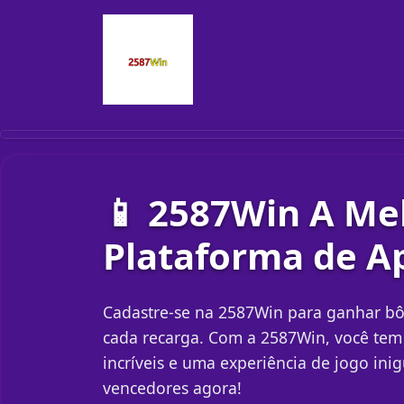
📱 2587Win A Me
Plataforma de A
Cadastre-se na 2587Win para ganhar bô
cada recarga. Com a 2587Win, você tem
incríveis e uma experiência de jogo inig
vencedores agora!