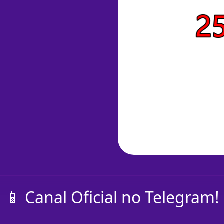
📱 Canal Oficial no Telegram!