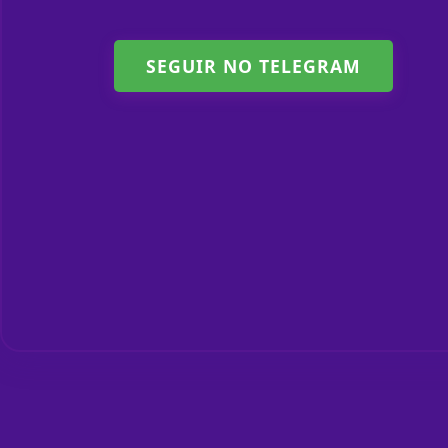
SEGUIR NO TELEGRAM