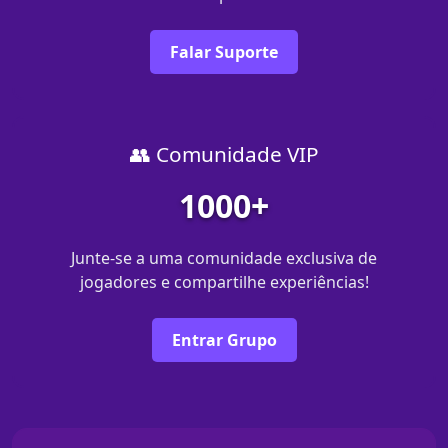
Falar Suporte
👥 Comunidade VIP
1000+
Junte-se a uma comunidade exclusiva de
jogadores e compartilhe experiências!
Entrar Grupo