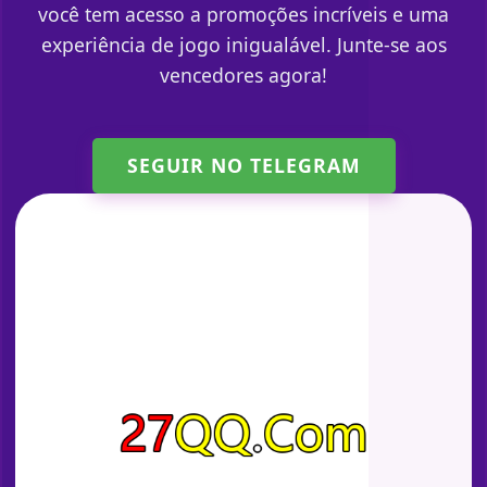
você tem acesso a promoções incríveis e uma
experiência de jogo inigualável. Junte-se aos
vencedores agora!
SEGUIR NO TELEGRAM