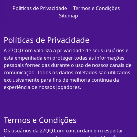
Políticas de Privacidade
Termos e Condições
Sitemap
Políticas de Privacidade
A 27QQ.Com valoriza a privacidade de seus usuários e
está empenhada em proteger todas as informações
pessoais fornecidas durante o uso de nossos canais de
comunicação. Todos os dados coletados são utilizados
exclusivamente para fins de melhoria contínua da
experiência de nossos jogadores.
Termos e Condições
Os usuários da 27QQ.Com concordam em respeitar