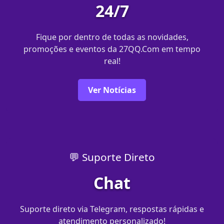
24/7
Fique por dentro de todas as novidades,
promoções e eventos da 27QQ.Com em tempo
real!
Ver Notícias
💬 Suporte Direto
Chat
Suporte direto via Telegram, respostas rápidas e
atendimento personalizado!