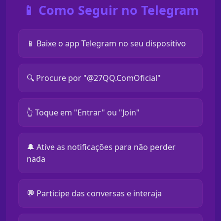
📱 Como Seguir no Telegram
📱 Baixe o app Telegram no seu dispositivo
🔍 Procure por "@27QQ.ComOficial"
👆 Toque em "Entrar" ou "Join"
🔔 Ative as notificações para não perder
nada
💬 Participe das conversas e interaja