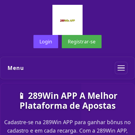
Login
Registrar-se
Menu
📱 289Win APP A Melhor
Plataforma de Apostas
Cadastre-se na 289Win APP para ganhar bônus no
cadastro e em cada recarga. Com a 289Win APP,