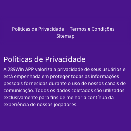
Políticas de Privacidade
Termos e Condições
Sitemap
Políticas de Privacidade
A 289Win APP valoriza a privacidade de seus usuários e
está empenhada em proteger todas as informações
pessoais fornecidas durante o uso de nossos canais de
comunicação. Todos os dados coletados são utilizados
exclusivamente para fins de melhoria contínua da
experiência de nossos jogadores.