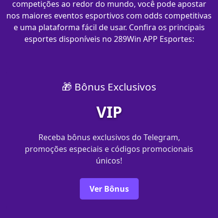
competições ao redor do mundo, você pode apostar
nos maiores eventos esportivos com odds competitivas
e uma plataforma fácil de usar. Confira os principais
esportes disponíveis no 289Win APP Esportes:
🎁 Bônus Exclusivos
VIP
Receba bônus exclusivos do Telegram,
promoções especiais e códigos promocionais
únicos!
Ver Bônus