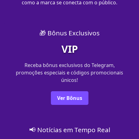
como a marca se conecta com o público.
🎁 Bônus Exclusivos
VIP
Receba bônus exclusivos do Telegram,
promoções especiais e códigos promocionais
únicos!
Ver Bônus
📢 Notícias em Tempo Real