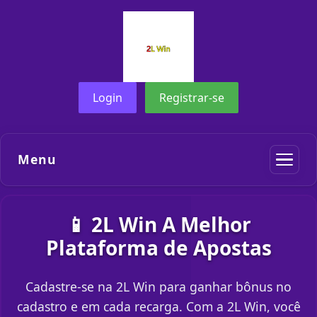
Login
Registrar-se
Menu
📱 2L Win A Melhor
Plataforma de Apostas
Cadastre-se na 2L Win para ganhar bônus no
cadastro e em cada recarga. Com a 2L Win, você