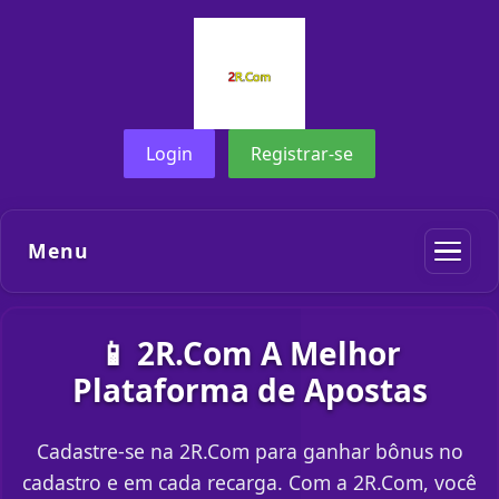
Login
Registrar-se
Menu
📱 2R.Com A Melhor
Plataforma de Apostas
Cadastre-se na 2R.Com para ganhar bônus no
cadastro e em cada recarga. Com a 2R.Com, você