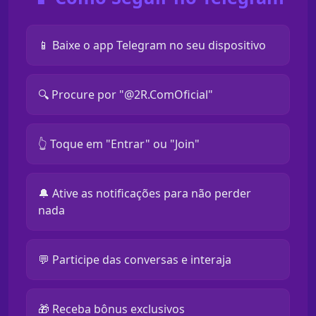
📱 Baixe o app Telegram no seu dispositivo
🔍 Procure por "@2R.ComOficial"
👆 Toque em "Entrar" ou "Join"
🔔 Ative as notificações para não perder
nada
💬 Participe das conversas e interaja
🎁 Receba bônus exclusivos