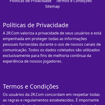
Políticas de Privacidade
Termos e Condições
Sitemap
Políticas de Privacidade
A 2R.Com valoriza a privacidade de seus usuários e está
empenhada em proteger todas as informações
pessoais fornecidas durante o uso de nossos canais de
comunicação. Todos os dados coletados são utilizados
exclusivamente para fins de melhoria contínua da
experiência de nossos jogadores.
Termos e Condições
Os usuários da 2R.Com concordam em respeitar todas
as regras e regulamentos estabelecidos. É importante