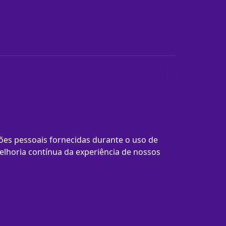
ões pessoais fornecidas durante o uso de
elhoria contínua da experiência de nossos