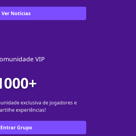
Ver Notícias
Comunidade VIP
1000+
unidade exclusiva de jogadores e
rtilhe experiências!
Entrar Grupo