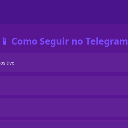
📱 Como Seguir no Telegram
ositivo