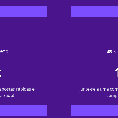
reto
👥 
t
espostas rápidas e
Junte-se a uma com
lizado!
compa
e