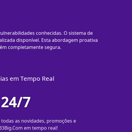
vulnerabilidades conhecidas. O sistema de
lizada disponível. Esta abordagem proativa
mbém completamente segura.
cias em Tempo Real
24/7
e todas as novidades, promoções e
33Big.Com em tempo real!