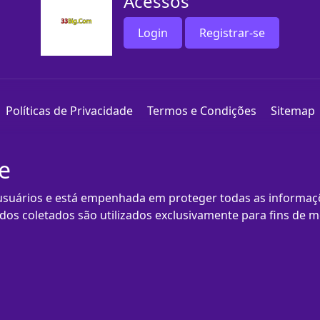
Acessos
Login
Registrar-se
Políticas de Privacidade
Termos e Condições
Sitemap
de
 usuários e está empenhada em proteger todas as informaç
os coletados são utilizados exclusivamente para fins de m