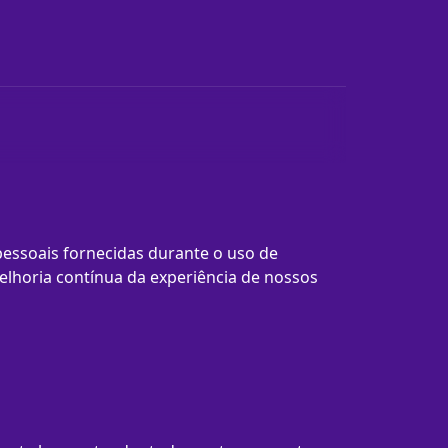
pessoais fornecidas durante o uso de
elhoria contínua da experiência de nossos