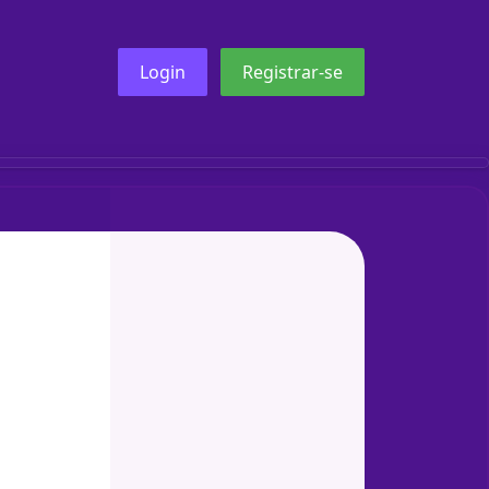
Login
Registrar-se