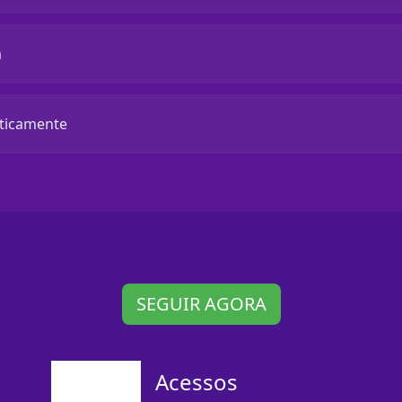
a
aticamente
SEGUIR AGORA
Acessos