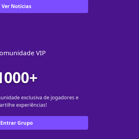
Ver Notícias
Comunidade VIP
1000+
unidade exclusiva de jogadores e
rtilhe experiências!
Entrar Grupo