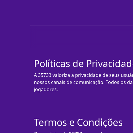
Políticas de Privacida
A 35733 valoriza a privacidade de seus usu
nossos canais de comunicação. Todos os dad
jogadores.
Termos e Condições