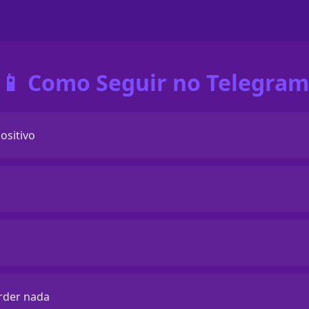
📱 Como Seguir no Telegram
ositivo
erder nada