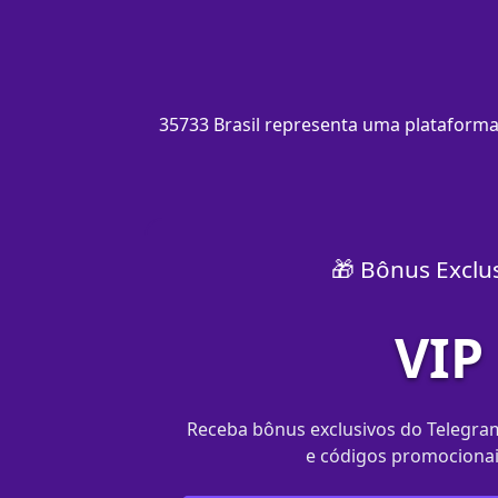
35733 Brasil representa uma plataforma
🎁 Bônus Exclu
VIP
Receba bônus exclusivos do Telegra
e códigos promocionai