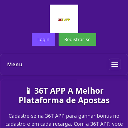
Login
Registrar-se
Menu
📱 36T APP A Melhor
Plataforma de Apostas
Cadastre-se na 36T APP para ganhar bônus no
cadastro e em cada recarga. Com a 36T APP, você