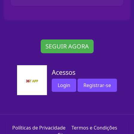
SEGUIR AGORA
Acessos
Login
Registrar-se
Políticas de Privacidade
Termos e Condições