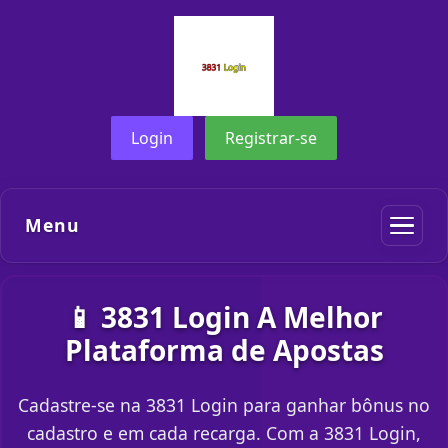
Login
Registrar-se
Menu
📱 3831 Login A Melhor
Plataforma de Apostas
Cadastre-se na 3831 Login para ganhar bônus no
cadastro e em cada recarga. Com a 3831 Login,