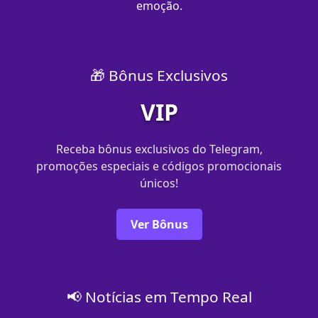
emoção.
🎁 Bônus Exclusivos
VIP
Receba bônus exclusivos do Telegram,
promoções especiais e códigos promocionais
únicos!
Ver Bônus
📢 Notícias em Tempo Real