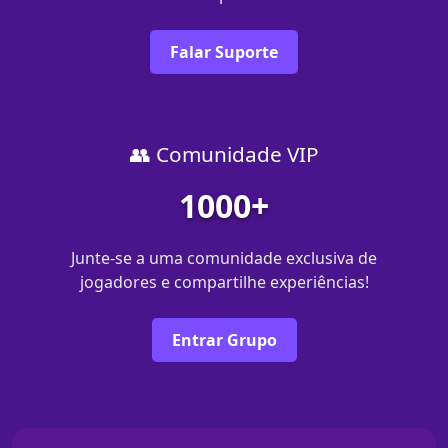
Falar Suporte
👥 Comunidade VIP
1000+
Junte-se a uma comunidade exclusiva de
jogadores e compartilhe experiências!
Entrar Grupo