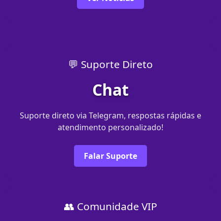
💬 Suporte Direto
Chat
Suporte direto via Telegram, respostas rápidas e
atendimento personalizado!
Falar Suporte
👥 Comunidade VIP