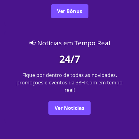
Ver Bônus
📢 Notícias em Tempo Real
24/7
Fique por dentro de todas as novidades,
promoções e eventos da 38H Com em tempo
real!
Ver Notícias