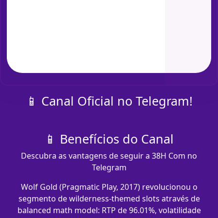
📱 Canal Oficial no Telegram!
📱 Benefícios do Canal
Descubra as vantagens de seguir a 38H Com no
Telegram
Wolf Gold (Pragmatic Play, 2017) revolucionou o
segmento de wilderness-themed slots através de
balanced math model: RTP de 96.01%, volatilidade