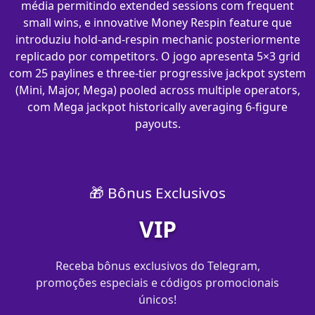
média permitindo extended sessions com frequent
small wins, e innovative Money Respin feature que
introduziu hold-and-respin mechanic posteriormente
replicado por competitors. O jogo apresenta 5×3 grid
com 25 paylines e three-tier progressive jackpot system
(Mini, Major, Mega) pooled across multiple operators,
com Mega jackpot historically averaging 6-figure
payouts.
🎁 Bônus Exclusivos
VIP
Receba bônus exclusivos do Telegram,
promoções especiais e códigos promocionais
únicos!