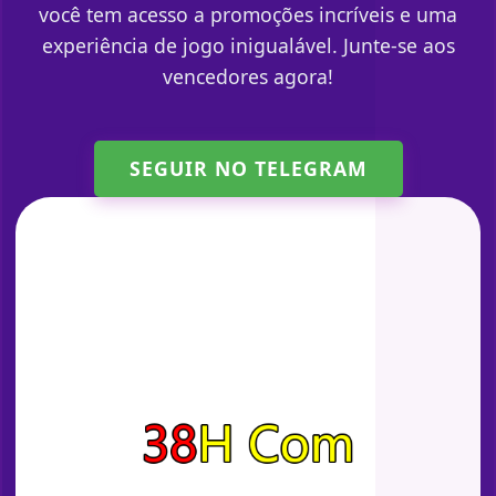
você tem acesso a promoções incríveis e uma
experiência de jogo inigualável. Junte-se aos
vencedores agora!
SEGUIR NO TELEGRAM