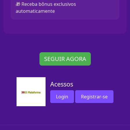
🎁 Receba bônus exclusivos
automaticamente
SEGUIR AGORA
Acessos
Login
Registrar-se