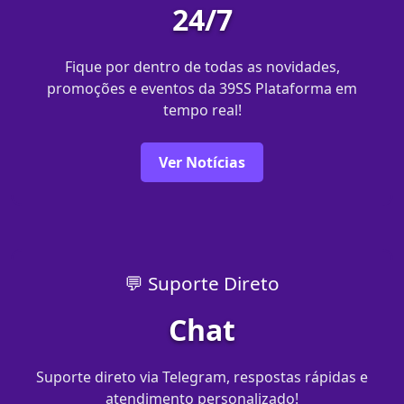
24/7
Fique por dentro de todas as novidades,
promoções e eventos da 39SS Plataforma em
tempo real!
Ver Notícias
💬 Suporte Direto
Chat
Suporte direto via Telegram, respostas rápidas e
atendimento personalizado!