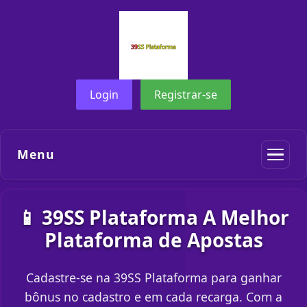
Login
Registrar-se
Menu
📱 39SS Plataforma A Melhor
Plataforma de Apostas
Cadastre-se na 39SS Plataforma para ganhar
bônus no cadastro e em cada recarga. Com a