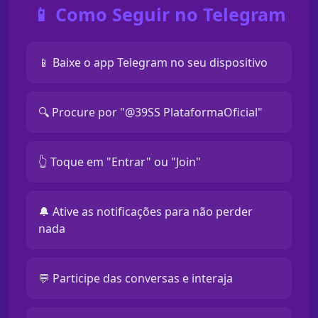
📱 Como Seguir no Telegram
📱 Baixe o app Telegram no seu dispositivo
🔍 Procure por "@39SS PlataformaOficial"
👆 Toque em "Entrar" ou "Join"
🔔 Ative as notificações para não perder
nada
💬 Participe das conversas e interaja