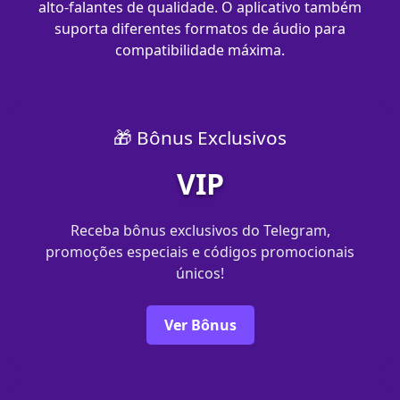
alto-falantes de qualidade. O aplicativo também
suporta diferentes formatos de áudio para
compatibilidade máxima.
🎁 Bônus Exclusivos
VIP
Receba bônus exclusivos do Telegram,
promoções especiais e códigos promocionais
únicos!
Ver Bônus