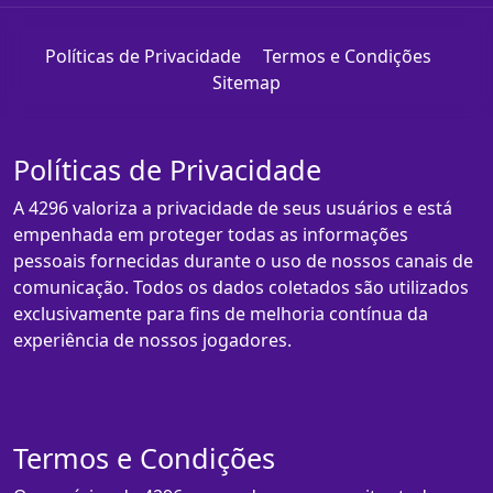
Políticas de Privacidade
Termos e Condições
Sitemap
Políticas de Privacidade
A 4296 valoriza a privacidade de seus usuários e está
empenhada em proteger todas as informações
pessoais fornecidas durante o uso de nossos canais de
comunicação. Todos os dados coletados são utilizados
exclusivamente para fins de melhoria contínua da
experiência de nossos jogadores.
Termos e Condições