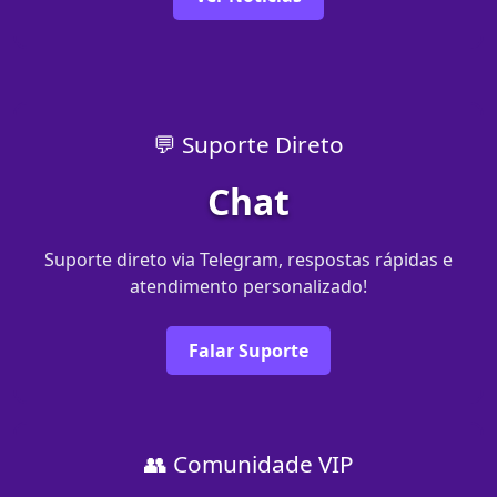
💬 Suporte Direto
Chat
Suporte direto via Telegram, respostas rápidas e
atendimento personalizado!
Falar Suporte
👥 Comunidade VIP