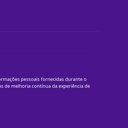
formações pessoais fornecidas durante o
ns de melhoria contínua da experiência de