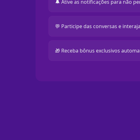
🔔 Ative as notificações para não p
💬 Participe das conversas e interaj
🎁 Receba bônus exclusivos autom