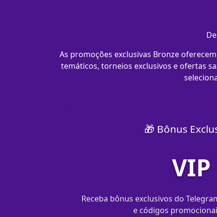
De
As promoções exclusivas Bronze oferecem 
temáticos, torneios exclusivos e ofertas
selecion
🎁 Bônus Exclu
VIP
Receba bônus exclusivos do Telegra
e códigos promocionai