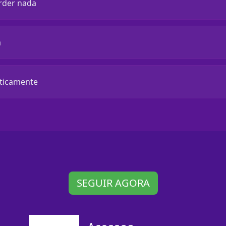
erder nada
a
aticamente
SEGUIR AGORA