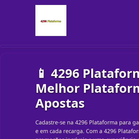
📱 4296 Platafor
Melhor Platafor
Apostas
Cadastre-se na 4296 Plataforma para g
e em cada recarga. Com a 4296 Platafor