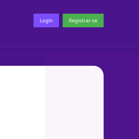
Login
Registrar-se