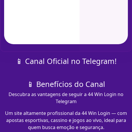
📱 Canal Oficial no Telegram!
📱 Benefícios do Canal
Descubra as vantagens de seguir a 44 Win Login no
Telegram
Um site altamente profissional da 44 Win Login — com
apostas esportivas, cassino e jogos ao vivo, ideal para
quem busca emoção e segurança.