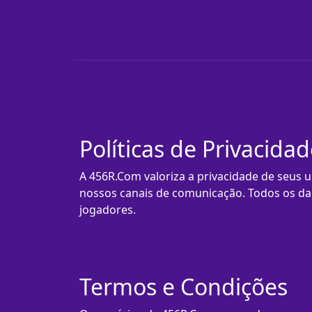
Políticas de Privacida
A 456R.Com valoriza a privacidade de seus
nossos canais de comunicação. Todos os dad
jogadores.
Termos e Condições