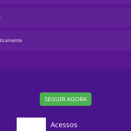
a
aticamente
SEGUIR AGORA
Acessos