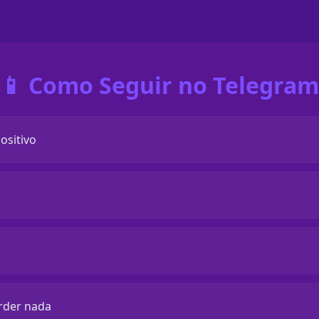
📱 Como Seguir no Telegram
ositivo
erder nada