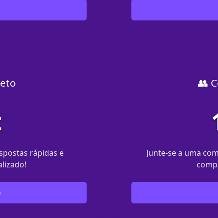
reto
👥 
t
espostas rápidas e
Junte-se a uma com
lizado!
compa
e