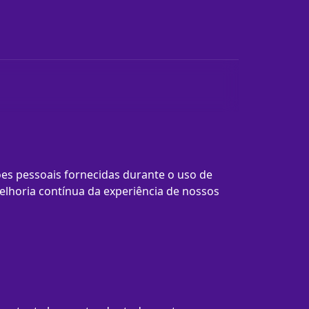
es pessoais fornecidas durante o uso de
elhoria contínua da experiência de nossos