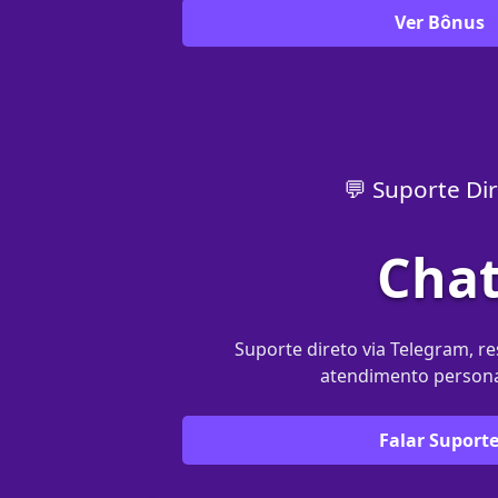
Ver Bônus
💬 Suporte Di
Cha
Suporte direto via Telegram, r
atendimento persona
Falar Suport