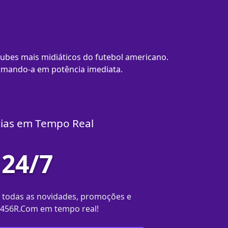
ubes mais midiáticos do futebol americano.
formando-a em potência imediata.
cias em Tempo Real
24/7
e todas as novidades, promoções e
 456R.Com em tempo real!