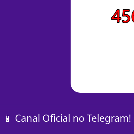
📱 Canal Oficial no Telegram!