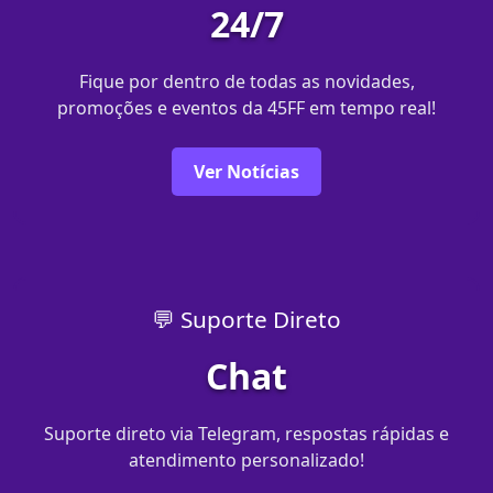
24/7
Fique por dentro de todas as novidades,
promoções e eventos da 45FF em tempo real!
Ver Notícias
💬 Suporte Direto
Chat
Suporte direto via Telegram, respostas rápidas e
atendimento personalizado!