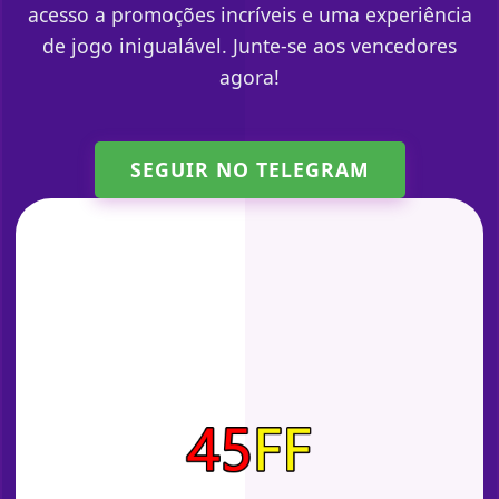
acesso a promoções incríveis e uma experiência
de jogo inigualável. Junte-se aos vencedores
agora!
SEGUIR NO TELEGRAM