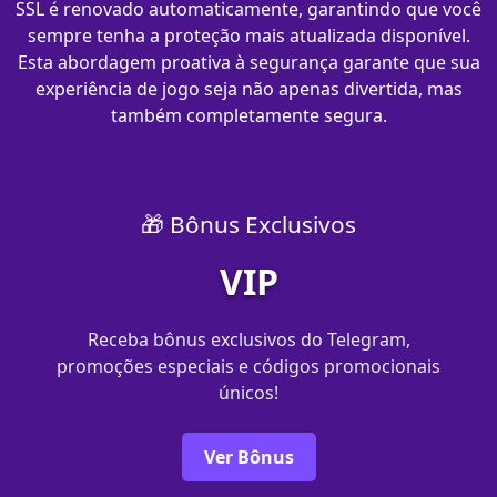
SSL é renovado automaticamente, garantindo que você
sempre tenha a proteção mais atualizada disponível.
Esta abordagem proativa à segurança garante que sua
experiência de jogo seja não apenas divertida, mas
também completamente segura.
🎁 Bônus Exclusivos
VIP
Receba bônus exclusivos do Telegram,
promoções especiais e códigos promocionais
únicos!
Ver Bônus