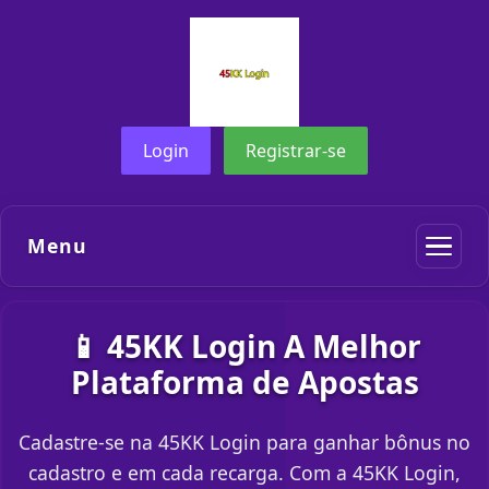
Login
Registrar-se
Menu
📱 45KK Login A Melhor
Plataforma de Apostas
Cadastre-se na 45KK Login para ganhar bônus no
cadastro e em cada recarga. Com a 45KK Login,