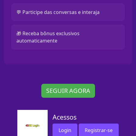
💬 Participe das conversas e interaja
🎁 Receba bônus exclusivos
automaticamente
SEGUIR AGORA
Acessos
Login
Registrar-se