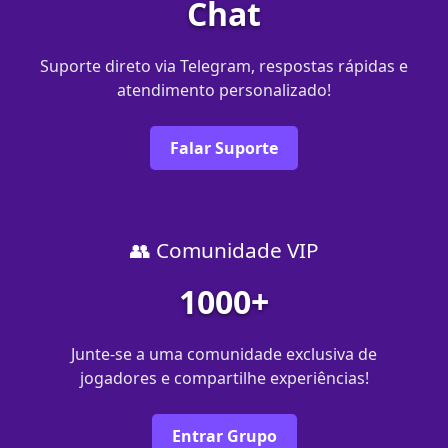
Chat
Suporte direto via Telegram, respostas rápidas e
atendimento personalizado!
Falar Suporte
👥 Comunidade VIP
1000+
Junte-se a uma comunidade exclusiva de
jogadores e compartilhe experiências!
Entrar Grupo