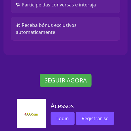
💬 Participe das conversas e interaja
🎁 Receba bônus exclusivos
automaticamente
SEGUIR AGORA
Acessos
Login
Registrar-se