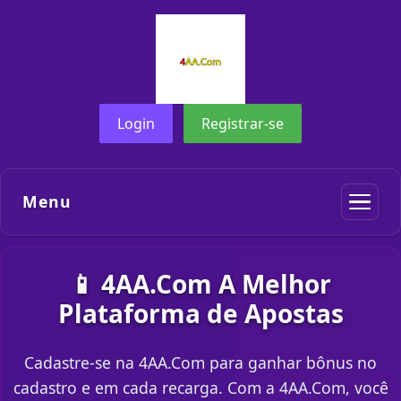
Login
Registrar-se
Menu
📱 4AA.Com A Melhor
Plataforma de Apostas
Cadastre-se na 4AA.Com para ganhar bônus no
cadastro e em cada recarga. Com a 4AA.Com, você