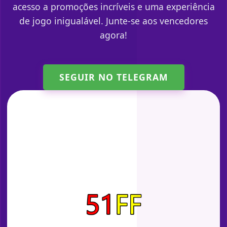
acesso a promoções incríveis e uma experiência
de jogo inigualável. Junte-se aos vencedores
agora!
SEGUIR NO TELEGRAM