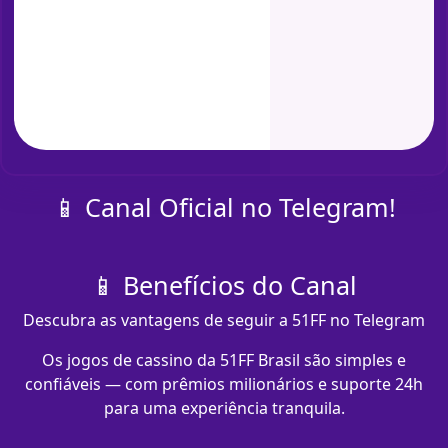
📱 Canal Oficial no Telegram!
📱 Benefícios do Canal
Descubra as vantagens de seguir a 51FF no Telegram
Os jogos de cassino da 51FF Brasil são simples e
confiáveis — com prêmios milionários e suporte 24h
para uma experiência tranquila.