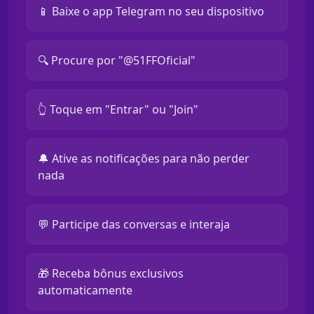
📱 Baixe o app Telegram no seu dispositivo
🔍 Procure por "@51FFOficial"
👆 Toque em "Entrar" ou "Join"
🔔 Ative as notificações para não perder
nada
💬 Participe das conversas e interaja
🎁 Receba bônus exclusivos
automaticamente