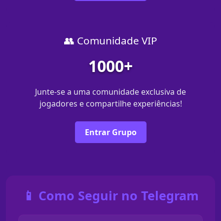
👥 Comunidade VIP
1000+
Junte-se a uma comunidade exclusiva de
jogadores e compartilhe experiências!
Entrar Grupo
📱 Como Seguir no Telegram