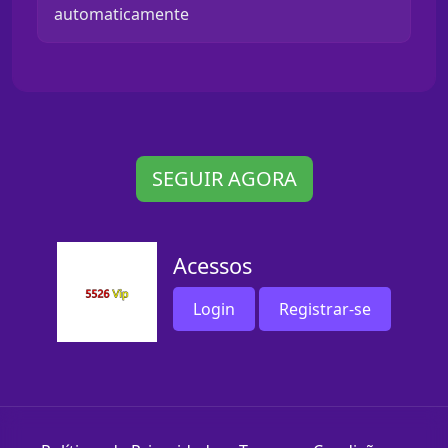
automaticamente
SEGUIR AGORA
Acessos
Login
Registrar-se