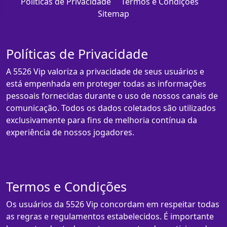
Políticas de Privacidade
Termos e Condições
Sitemap
Políticas de Privacidade
A 5526 Vip valoriza a privacidade de seus usuários e
está empenhada em proteger todas as informações
pessoais fornecidas durante o uso de nossos canais de
comunicação. Todos os dados coletados são utilizados
exclusivamente para fins de melhoria contínua da
experiência de nossos jogadores.
Termos e Condições
Os usuários da 5526 Vip concordam em respeitar todas
as regras e regulamentos estabelecidos. É importante