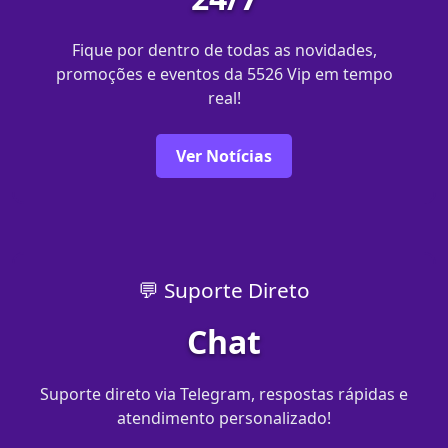
Fique por dentro de todas as novidades,
promoções e eventos da 5526 Vip em tempo
real!
Ver Notícias
💬 Suporte Direto
Chat
Suporte direto via Telegram, respostas rápidas e
atendimento personalizado!