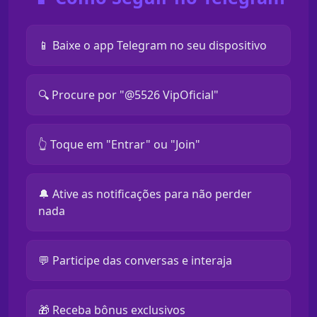
📱 Baixe o app Telegram no seu dispositivo
🔍 Procure por "@5526 VipOficial"
👆 Toque em "Entrar" ou "Join"
🔔 Ative as notificações para não perder
nada
💬 Participe das conversas e interaja
🎁 Receba bônus exclusivos