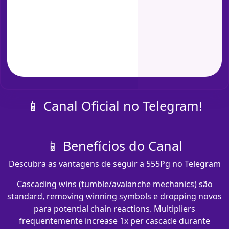
📱 Canal Oficial no Telegram!
📱 Benefícios do Canal
Descubra as vantagens de seguir a 555Pg no Telegram
Cascading wins (tumble/avalanche mechanics) são
standard, removing winning symbols e dropping novos
para potential chain reactions. Multipliers
frequentemente increase 1x per cascade durante