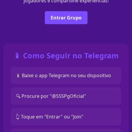
jogadores e compartilhe experiências!
Entrar Grupo
📱 Como Seguir no Telegram
📱 Baixe o app Telegram no seu dispositivo
🔍 Procure por "@555PgOficial"
👆 Toque em "Entrar" ou "Join"