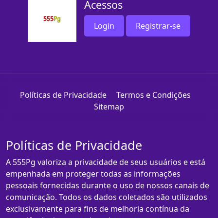
Acessos
Login
Registrar-se
Políticas de Privacidade
Termos e Condições
Sitemap
Políticas de Privacidade
A 555Pg valoriza a privacidade de seus usuários e está
empenhada em proteger todas as informações
pessoais fornecidas durante o uso de nossos canais de
comunicação. Todos os dados coletados são utilizados
exclusivamente para fins de melhoria contínua da