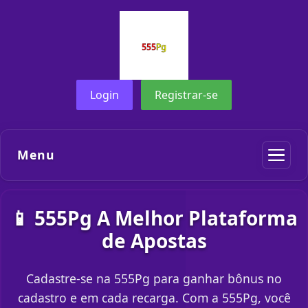
Login
Registrar-se
Menu
📱 555Pg A Melhor Plataforma
de Apostas
Cadastre-se na 555Pg para ganhar bônus no
cadastro e em cada recarga. Com a 555Pg, você