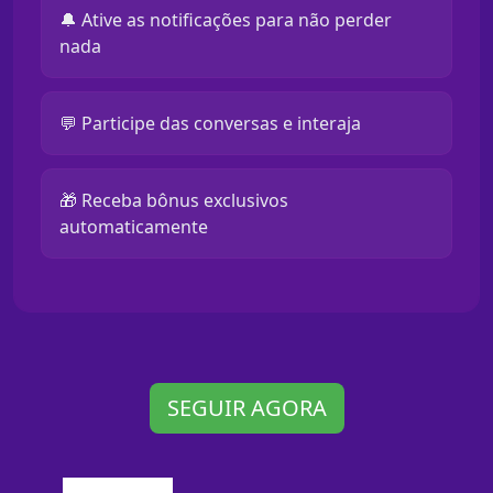
🔔 Ative as notificações para não perder
nada
💬 Participe das conversas e interaja
🎁 Receba bônus exclusivos
automaticamente
SEGUIR AGORA