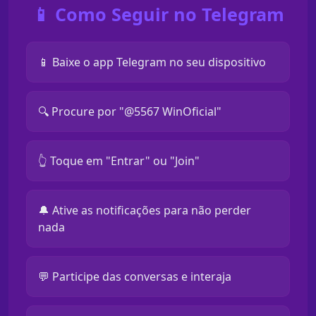
📱 Como Seguir no Telegram
📱 Baixe o app Telegram no seu dispositivo
🔍 Procure por "@5567 WinOficial"
👆 Toque em "Entrar" ou "Join"
🔔 Ative as notificações para não perder
nada
💬 Participe das conversas e interaja