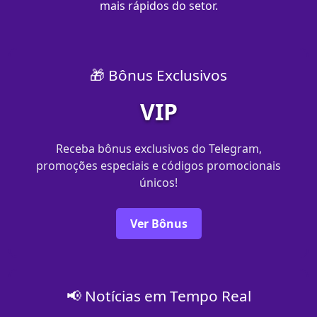
mais rápidos do setor.
🎁 Bônus Exclusivos
VIP
Receba bônus exclusivos do Telegram,
promoções especiais e códigos promocionais
únicos!
Ver Bônus
📢 Notícias em Tempo Real