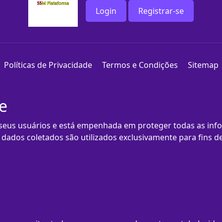
Login
Registrar-se
Políticas de Privacidade
Termos e Condições
Sitemap
de
e seus usuários e está empenhada em proteger todas as inf
dados coletados são utilizados exclusivamente para fins d