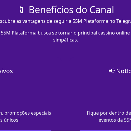
📱 Benefícios do Canal
scubra as vantagens de seguir a 55M Plataforma no Teleg
55M Plataforma busca se tornar o principal cassino onlin
simpáticas.
sivos
📢 Notí
m, promoções especiais
Fique por dentro d
s únicos!
eventos da 55