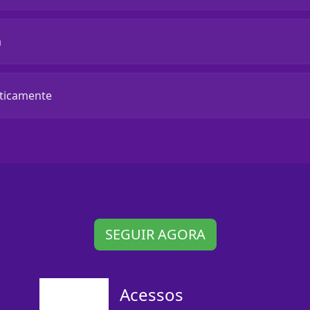
a
aticamente
SEGUIR AGORA
Acessos