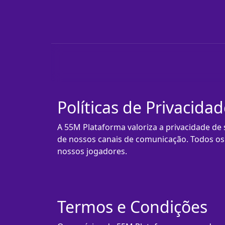
Políticas de Privacida
A 55M Plataforma valoriza a privacidade d
de nossos canais de comunicação. Todos os 
nossos jogadores.
Termos e Condições