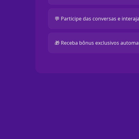
💬 Participe das conversas e interaj
🎁 Receba bônus exclusivos autom