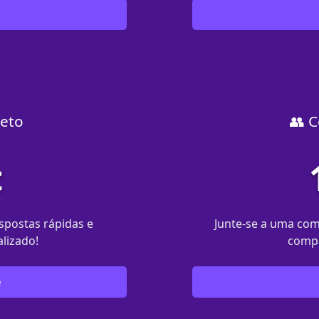
reto
👥 
t
espostas rápidas e
Junte-se a uma com
lizado!
compa
e