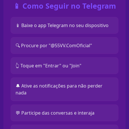
📱 Como Seguir no Telegram
📱 Baixe o app Telegram no seu dispositivo
🔍 Procure por "@55VV.ComOficial"
👆 Toque em "Entrar" ou "Join"
🔔 Ative as notificações para não perder
nada
💬 Participe das conversas e interaja