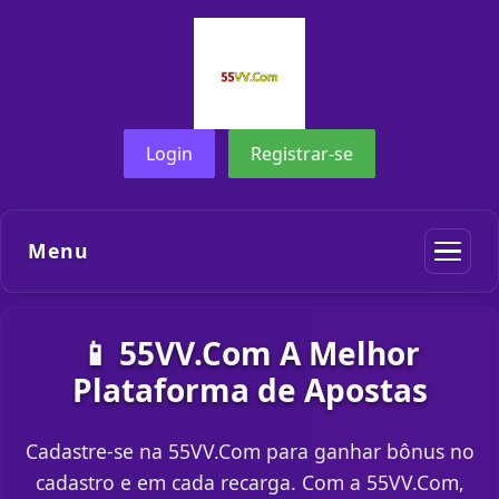
Login
Registrar-se
Menu
📱 55VV.Com A Melhor
Plataforma de Apostas
Cadastre-se na 55VV.Com para ganhar bônus no
cadastro e em cada recarga. Com a 55VV.Com,