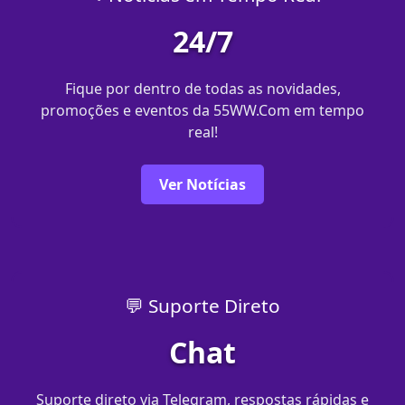
24/7
Fique por dentro de todas as novidades,
promoções e eventos da 55WW.Com em tempo
real!
Ver Notícias
💬 Suporte Direto
Chat
Suporte direto via Telegram, respostas rápidas e