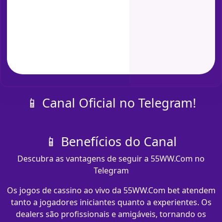
📱 Canal Oficial no Telegram!
📱 Benefícios do Canal
Descubra as vantagens de seguir a 55WW.Com no
Telegram
Os jogos de cassino ao vivo da 55WW.Com bet atendem
tanto a jogadores iniciantes quanto a experientes. Os
dealers são profissionais e amigáveis, tornando os