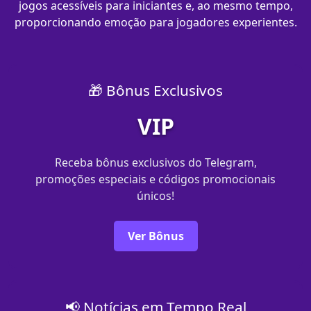
jogos acessíveis para iniciantes e, ao mesmo tempo,
proporcionando emoção para jogadores experientes.
🎁 Bônus Exclusivos
VIP
Receba bônus exclusivos do Telegram,
promoções especiais e códigos promocionais
únicos!
Ver Bônus
📢 Notícias em Tempo Real