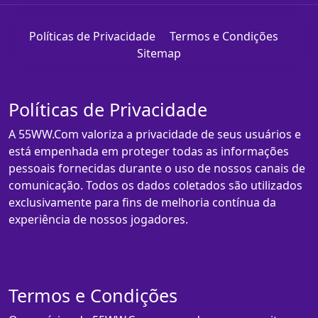
Políticas de Privacidade
Termos e Condições
Sitemap
Políticas de Privacidade
A 55WW.Com valoriza a privacidade de seus usuários e
está empenhada em proteger todas as informações
pessoais fornecidas durante o uso de nossos canais de
comunicação. Todos os dados coletados são utilizados
exclusivamente para fins de melhoria contínua da
experiência de nossos jogadores.
Termos e Condições