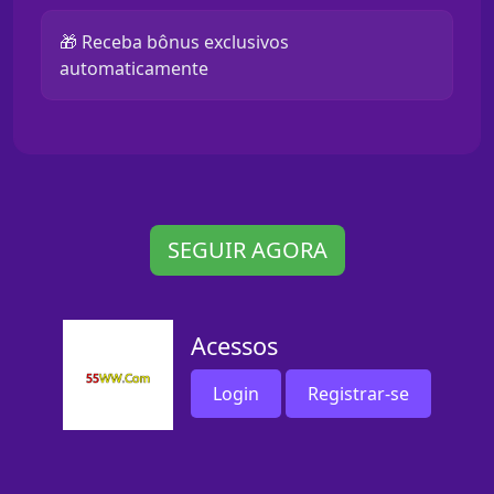
🎁 Receba bônus exclusivos
automaticamente
SEGUIR AGORA
Acessos
Login
Registrar-se