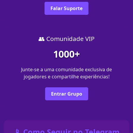
Falar Suporte
👥 Comunidade VIP
1000+
Junte-se a uma comunidade exclusiva de
jogadores e compartilhe experiências!
Entrar Grupo
📱 Como Seguir no Telegram