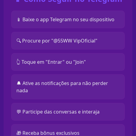
📱 Baixe o app Telegram no seu dispositivo
🔍 Procure por "@55WW VipOficial"
👆 Toque em "Entrar" ou "Join"
🔔 Ative as notificações para não perder
nada
💬 Participe das conversas e interaja
🎁 Receba bônus exclusivos