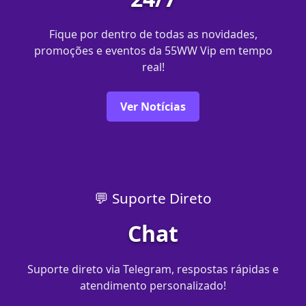
Fique por dentro de todas as novidades,
promoções e eventos da 55WW Vip em tempo
real!
Ver Notícias
💬 Suporte Direto
Chat
Suporte direto via Telegram, respostas rápidas e
atendimento personalizado!