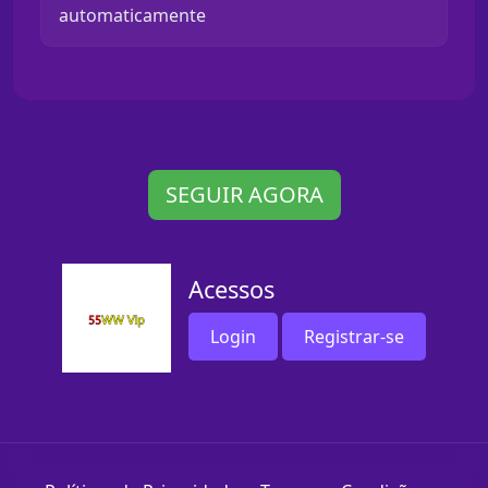
automaticamente
SEGUIR AGORA
Acessos
Login
Registrar-se