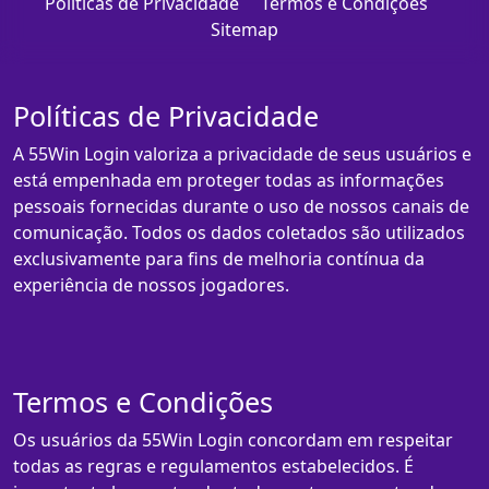
Políticas de Privacidade
Termos e Condições
Sitemap
Políticas de Privacidade
A 55Win Login valoriza a privacidade de seus usuários e
está empenhada em proteger todas as informações
pessoais fornecidas durante o uso de nossos canais de
comunicação. Todos os dados coletados são utilizados
exclusivamente para fins de melhoria contínua da
experiência de nossos jogadores.
Termos e Condições
Os usuários da 55Win Login concordam em respeitar
todas as regras e regulamentos estabelecidos. É