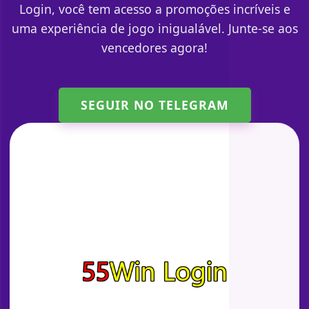
Login, você tem acesso a promoções incríveis e
uma experiência de jogo inigualável. Junte-se aos
vencedores agora!
SEGUIR NO TELEGRAM