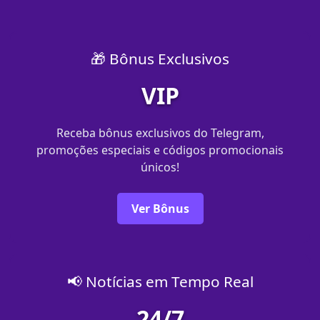
🎁 Bônus Exclusivos
VIP
Receba bônus exclusivos do Telegram,
promoções especiais e códigos promocionais
únicos!
Ver Bônus
📢 Notícias em Tempo Real
24/7