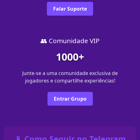
Falar Suporte
👥 Comunidade VIP
1000+
Junte-se a uma comunidade exclusiva de
jogadores e compartilhe experiências!
Entrar Grupo
📱 Como Seguir no Telegram