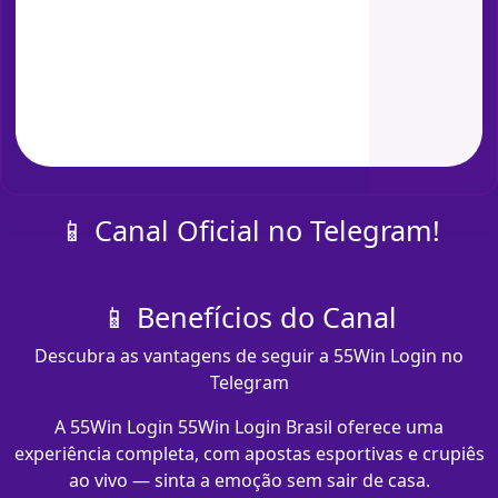
📱 Canal Oficial no Telegram!
📱 Benefícios do Canal
Descubra as vantagens de seguir a 55Win Login no
Telegram
A 55Win Login 55Win Login Brasil oferece uma
experiência completa, com apostas esportivas e crupiês
ao vivo — sinta a emoção sem sair de casa.