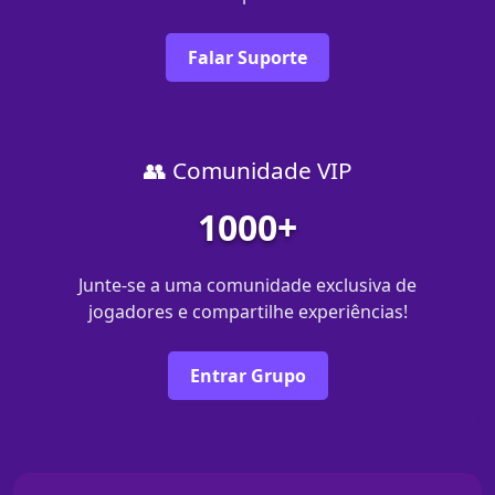
Falar Suporte
👥 Comunidade VIP
1000+
Junte-se a uma comunidade exclusiva de
jogadores e compartilhe experiências!
Entrar Grupo