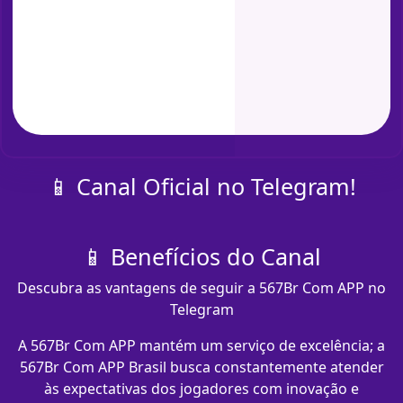
📱 Canal Oficial no Telegram!
📱 Benefícios do Canal
Descubra as vantagens de seguir a 567Br Com APP no
Telegram
A 567Br Com APP mantém um serviço de excelência; a
567Br Com APP Brasil busca constantemente atender
às expectativas dos jogadores com inovação e