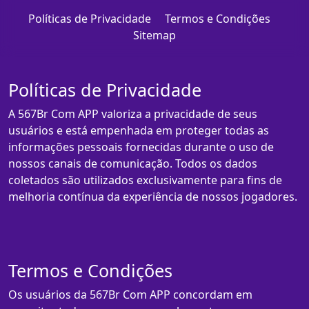
Políticas de Privacidade
Termos e Condições
Sitemap
Políticas de Privacidade
A 567Br Com APP valoriza a privacidade de seus
usuários e está empenhada em proteger todas as
informações pessoais fornecidas durante o uso de
nossos canais de comunicação. Todos os dados
coletados são utilizados exclusivamente para fins de
melhoria contínua da experiência de nossos jogadores.
Termos e Condições
Os usuários da 567Br Com APP concordam em