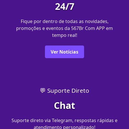
24/7
Fique por dentro de todas as novidades,
promoções e eventos da 567Br Com APP em
tempo real!
Ver Notícias
💬 Suporte Direto
Chat
Suporte direto via Telegram, respostas rápidas e
atendimento personalizado!