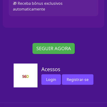
🎁 Receba bônus exclusivos
automaticamente
SEGUIR AGORA
Acessos
Login
Registrar-se