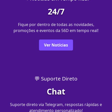
24/7
Fique por dentro de todas as novidades,
promoções e eventos da 56D em tempo real!
Ver Notícias
💬 Suporte Direto
Chat
Suporte direto via Telegram, respostas rápidas e
atendimento personalizado!