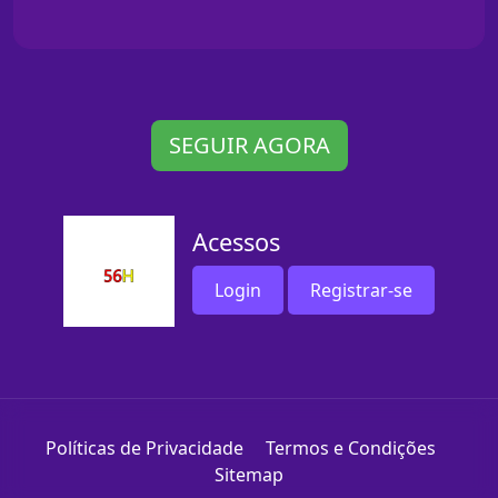
SEGUIR AGORA
Acessos
Login
Registrar-se
Políticas de Privacidade
Termos e Condições
Sitemap