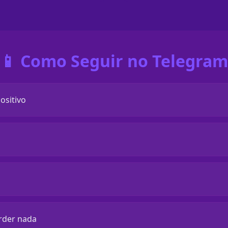
📱 Como Seguir no Telegram
ositivo
erder nada