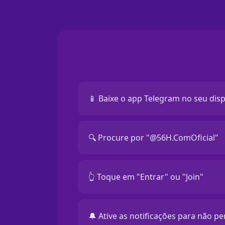
📱 Baixe o app Telegram no seu disp
🔍 Procure por "@56H.ComOficial"
👆 Toque em "Entrar" ou "Join"
🔔 Ative as notificações para não p