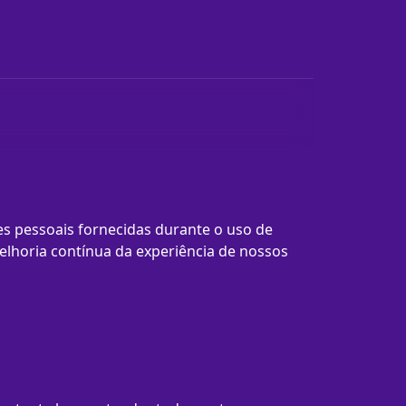
s pessoais fornecidas durante o uso de
elhoria contínua da experiência de nossos