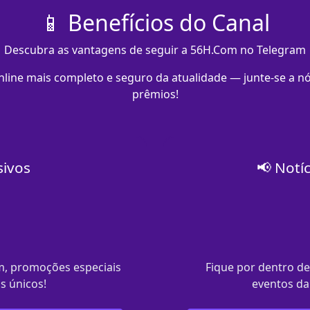
📱 Benefícios do Canal
Descubra as vantagens de seguir a 56H.Com no Telegram
nline mais completo e seguro da atualidade — junte-se a 
prêmios!
sivos
📢 Notí
m, promoções especiais
Fique por dentro d
s únicos!
eventos da