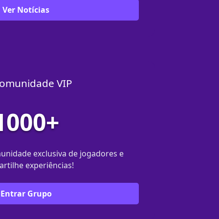
Ver Notícias
Comunidade VIP
1000+
unidade exclusiva de jogadores e
rtilhe experiências!
Entrar Grupo