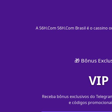
A 56H.Com 56H.Com Brasil é o cassino o
🎁 Bônus Exclu
VIP
Receba bônus exclusivos do Telegra
e códigos promocionai