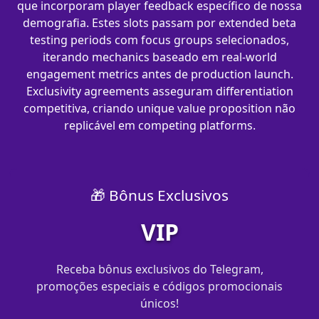
que incorporam player feedback específico de nossa
demografia. Estes slots passam por extended beta
testing periods com focus groups selecionados,
iterando mechanics baseado em real-world
engagement metrics antes de production launch.
Exclusivity agreements asseguram differentiation
competitiva, criando unique value proposition não
replicável em competing platforms.
🎁 Bônus Exclusivos
VIP
Receba bônus exclusivos do Telegram,
promoções especiais e códigos promocionais
únicos!