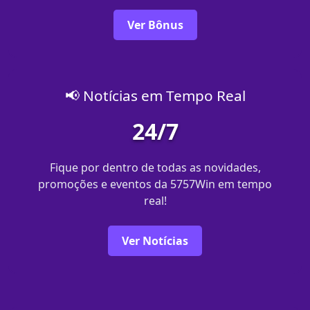
Ver Bônus
📢 Notícias em Tempo Real
24/7
Fique por dentro de todas as novidades,
promoções e eventos da 5757Win em tempo
real!
Ver Notícias