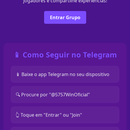
jogadores e compartilhe experiências!
Entrar Grupo
📱 Como Seguir no Telegram
📱 Baixe o app Telegram no seu dispositivo
🔍 Procure por "@5757WinOficial"
👆 Toque em "Entrar" ou "Join"