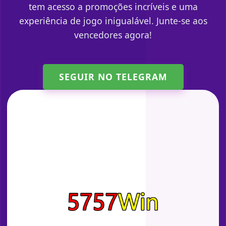
tem acesso a promoções incríveis e uma
experiência de jogo inigualável. Junte-se aos
vencedores agora!
SEGUIR NO TELEGRAM