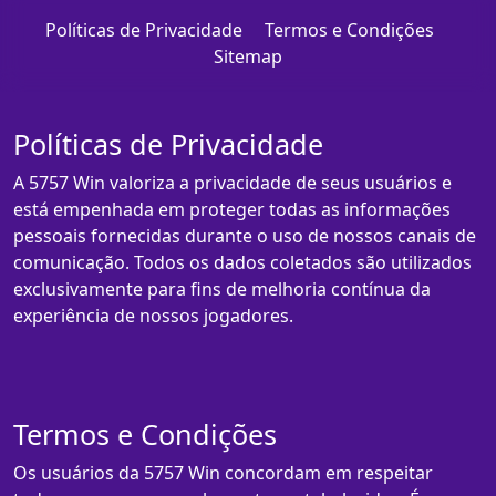
Políticas de Privacidade
Termos e Condições
Sitemap
Políticas de Privacidade
A 5757 Win valoriza a privacidade de seus usuários e
está empenhada em proteger todas as informações
pessoais fornecidas durante o uso de nossos canais de
comunicação. Todos os dados coletados são utilizados
exclusivamente para fins de melhoria contínua da
experiência de nossos jogadores.
Termos e Condições
Os usuários da 5757 Win concordam em respeitar