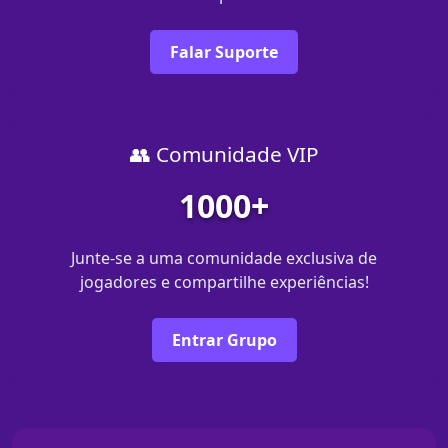
Falar Suporte
👥 Comunidade VIP
1000+
Junte-se a uma comunidade exclusiva de
jogadores e compartilhe experiências!
Entrar Grupo