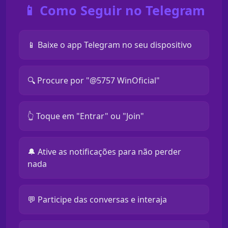
📱 Como Seguir no Telegram
📱 Baixe o app Telegram no seu dispositivo
🔍 Procure por "@5757 WinOficial"
👆 Toque em "Entrar" ou "Join"
🔔 Ative as notificações para não perder
nada
💬 Participe das conversas e interaja