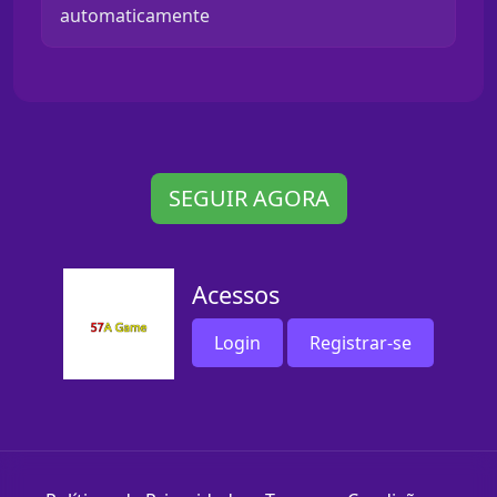
automaticamente
SEGUIR AGORA
Acessos
Login
Registrar-se