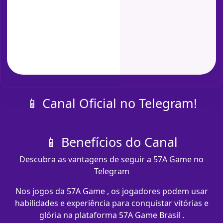
📱 Canal Oficial no Telegram!
📱 Benefícios do Canal
Descubra as vantagens de seguir a 57A Game no
Telegram
Nos jogos da 57A Game , os jogadores podem usar
habilidades e experiência para conquistar vitórias e
glória na plataforma 57A Game Brasil .