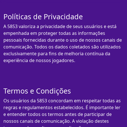
Políticas de Privacidade
A 5853 valoriza a privacidade de seus usuários e está
empenhada em proteger todas as informações
pessoais fornecidas durante o uso de nossos canais de
comunicação. Todos os dados coletados são utilizados
exclusivamente para fins de melhoria contínua da
experiência de nossos jogadores.
Termos e Condições
Os usuários da 5853 concordam em respeitar todas as
regras e regulamentos estabelecidos. É importante ler
e entender todos os termos antes de participar de
nossos canais de comunicação. A violação destes