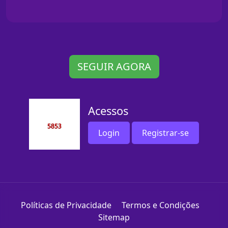
SEGUIR AGORA
Acessos
Login
Registrar-se
Políticas de Privacidade
Termos e Condições
Sitemap