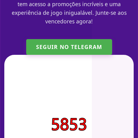
tem acesso a promoções incríveis e uma
experiência de jogo inigualável. Junte-se aos
vencedores agora!
SEGUIR NO TELEGRAM