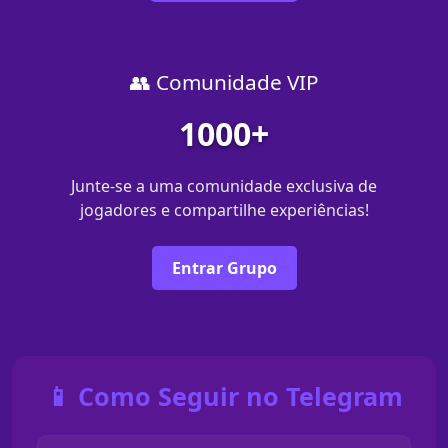
👥 Comunidade VIP
1000+
Junte-se a uma comunidade exclusiva de
jogadores e compartilhe experiências!
Entrar Grupo
📱 Como Seguir no Telegram