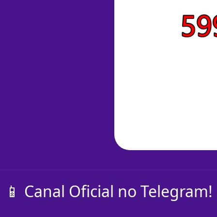
📱 Canal Oficial no Telegram!