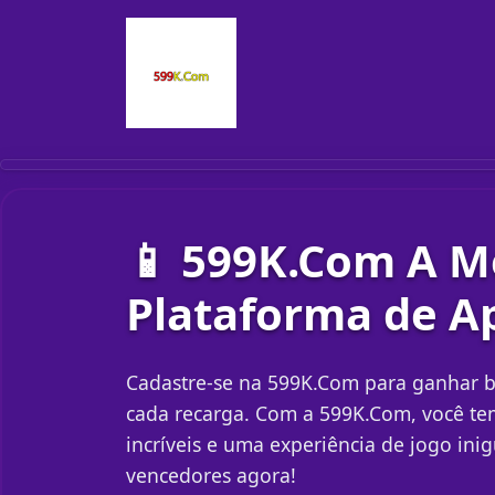
📱 599K.Com A M
Plataforma de A
Cadastre-se na 599K.Com para ganhar 
cada recarga. Com a 599K.Com, você t
incríveis e uma experiência de jogo inig
vencedores agora!