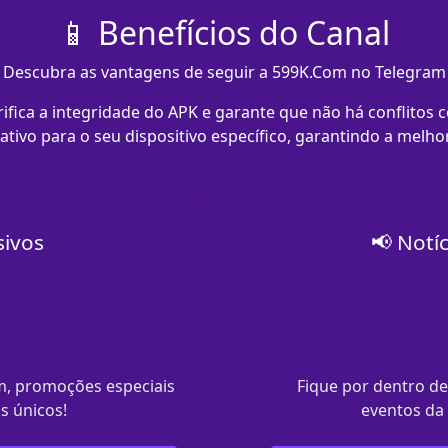
📱 Benefícios do Canal
Descubra as vantagens de seguir a 599K.Com no Telegram
ifica a integridade do APK e garante que não há conflitos 
ativo para o seu dispositivo específico, garantindo a melho
sivos
📢 Notí
m, promoções especiais
Fique por dentro d
s únicos!
eventos da