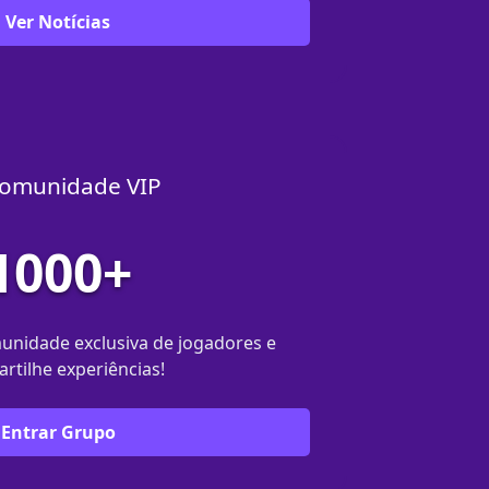
Ver Notícias
Comunidade VIP
1000+
unidade exclusiva de jogadores e
rtilhe experiências!
Entrar Grupo