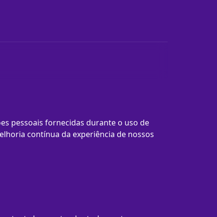
es pessoais fornecidas durante o uso de
elhoria contínua da experiência de nossos