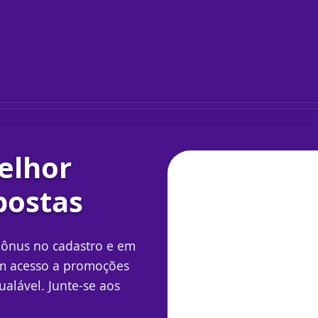
elhor
postas
bônus no cadastro e em
em acesso a promoções
ualável. Junte-se aos