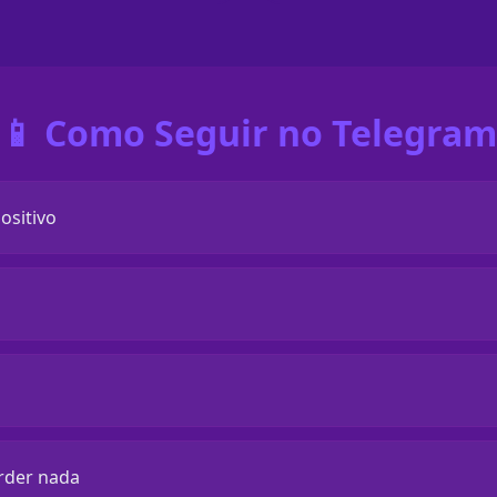
📱 Como Seguir no Telegram
ositivo
erder nada