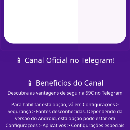
📱 Canal Oficial no Telegram!
📱 Benefícios do Canal
Descubra as vantagens de seguir a 59C no Telegram
Para habilitar esta opção, vá em Configurações >
Segurança > Fontes desconhecidas. Dependendo da
versão do Android, esta opção pode estar em
Configurações > Aplicativos > Configurações especiais