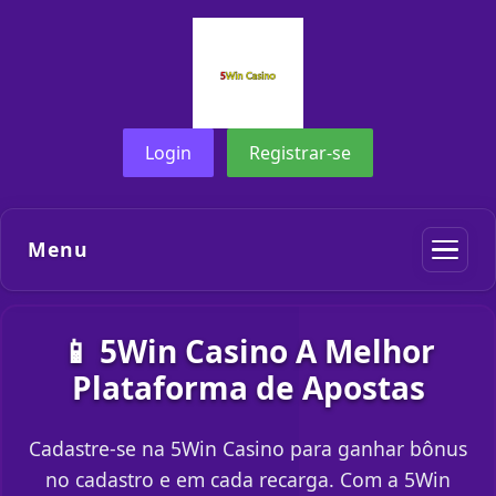
Login
Registrar-se
Menu
📱 5Win Casino A Melhor
Plataforma de Apostas
Cadastre-se na 5Win Casino para ganhar bônus
no cadastro e em cada recarga. Com a 5Win