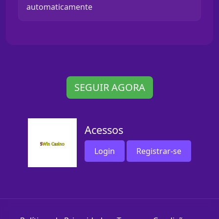
automaticamente
SEGUIR AGORA
Acessos
Login
Registrar-se