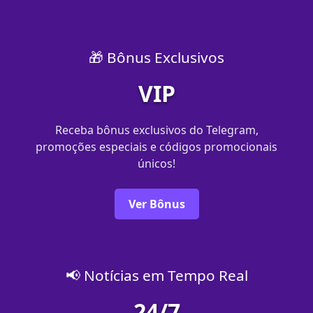
🎁 Bônus Exclusivos
VIP
Receba bônus exclusivos do Telegram,
promoções especiais e códigos promocionais
únicos!
Ver Bônus
📢 Notícias em Tempo Real
24/7