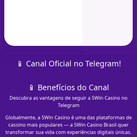
📱 Canal Oficial no Telegram!
📱 Benefícios do Canal
Descubra as vantagens de seguir a 5Win Casino no
Telegram
Globalmente, a 5Win Casino é uma das plataformas de
cassino mais populares — a 5Win Casino Brasil quer
transformar sua vida com experiências digitais únicas.