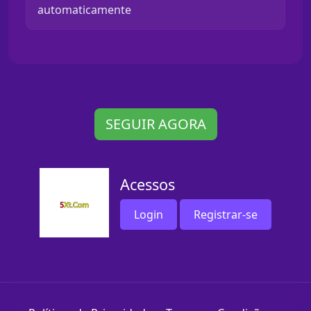
automaticamente
SEGUIR AGORA
Acessos
Login
Registrar-se