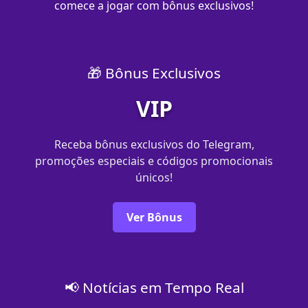
comece a jogar com bônus exclusivos!
🎁 Bônus Exclusivos
VIP
Receba bônus exclusivos do Telegram,
promoções especiais e códigos promocionais
únicos!
Ver Bônus
📢 Notícias em Tempo Real