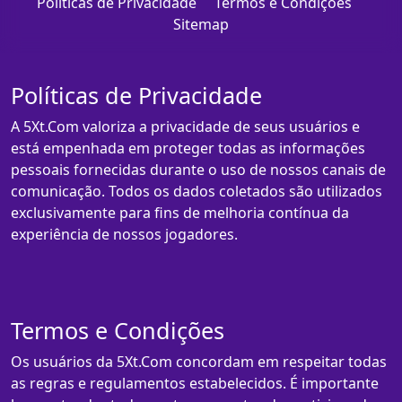
Políticas de Privacidade
Termos e Condições
Sitemap
Políticas de Privacidade
A 5Xt.Com valoriza a privacidade de seus usuários e
está empenhada em proteger todas as informações
pessoais fornecidas durante o uso de nossos canais de
comunicação. Todos os dados coletados são utilizados
exclusivamente para fins de melhoria contínua da
experiência de nossos jogadores.
Termos e Condições
Os usuários da 5Xt.Com concordam em respeitar todas
as regras e regulamentos estabelecidos. É importante