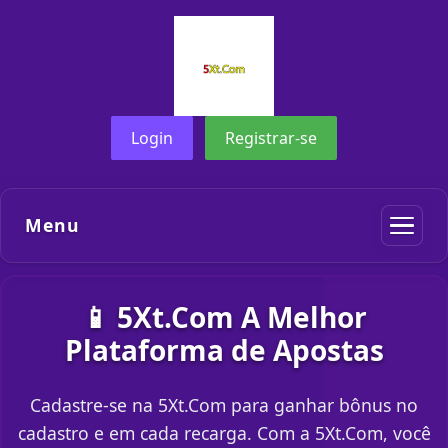
Login
Registrar-se
Menu
📱 5Xt.Com A Melhor
Plataforma de Apostas
Cadastre-se na 5Xt.Com para ganhar bônus no
cadastro e em cada recarga. Com a 5Xt.Com, você