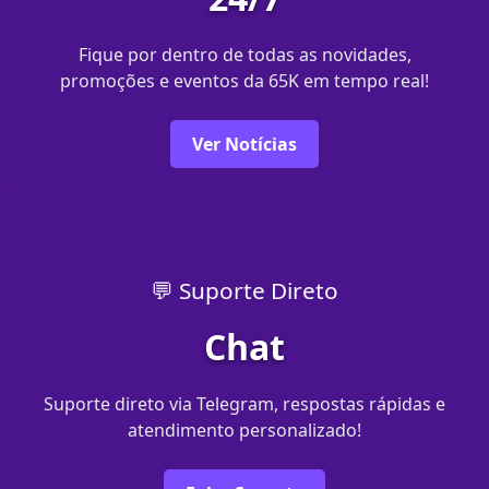
Fique por dentro de todas as novidades,
promoções e eventos da 65K em tempo real!
Ver Notícias
💬 Suporte Direto
Chat
Suporte direto via Telegram, respostas rápidas e
atendimento personalizado!